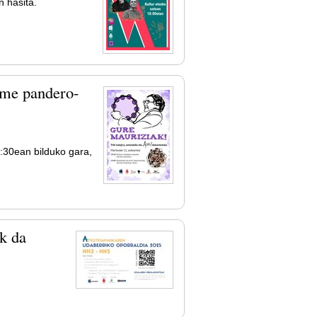
 hasita.
ume pandero-
:30ean bilduko gara,
k da