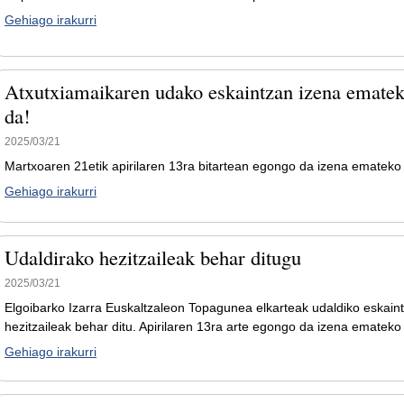
Gehiago irakurri
Atxutxiamaikaren udako eskaintzan izena ematek
da!
2025/03/21
Martxoaren 21etik apirilaren 13ra bitartean egongo da izena emateko
Gehiago irakurri
Udaldirako hezitzaileak behar ditugu
2025/03/21
Elgoibarko Izarra Euskaltzaleon Topagunea elkarteak udaldiko eskaint
hezitzaileak behar ditu. Apirilaren 13ra arte egongo da izena emateko
Gehiago irakurri