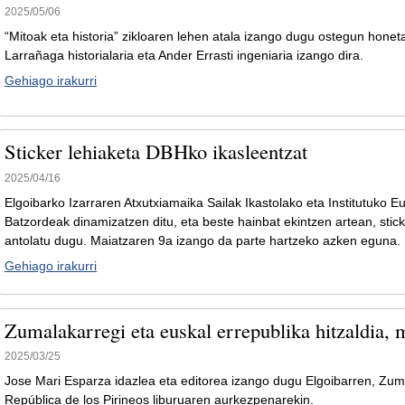
2025/05/06
“Mitoak eta historia” zikloaren lehen atala izango dugu ostegun honeta
Larrañaga historialaria eta Ander Errasti ingeniaria izango dira.
Gehiago irakurri
Sticker lehiaketa DBHko ikasleentzat
2025/04/16
Elgoibarko Izarraren Atxutxiamaika Sailak Ikastolako eta Institutuko E
Batzordeak dinamizatzen ditu, eta beste hainbat ekintzen artean, stick
antolatu dugu. Maiatzaren 9a izango da parte hartzeko azken eguna.
Gehiago irakurri
Zumalakarregi eta euskal errepublika hitzaldia,
2025/03/25
Jose Mari Esparza idazlea eta editorea izango dugu Elgoibarren, Zuma
República de los Pirineos liburuaren aurkezpenarekin.