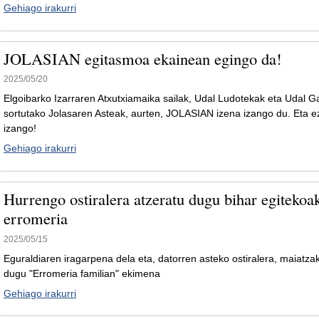
Gehiago irakurri
JOLASIAN egitasmoa ekainean egingo da!
2025/05/20
Elgoibarko Izarraren Atxutxiamaika sailak, Udal Ludotekak eta Udal G
sortutako Jolasaren Asteak, aurten, JOLASIAN izena izango du. Eta e
izango!
Gehiago irakurri
Hurrengo ostiralera atzeratu dugu bihar egitekoa
erromeria
2025/05/15
Eguraldiaren iragarpena dela eta, datorren asteko ostiralera, maiatzak
dugu "Erromeria familian" ekimena
Gehiago irakurri