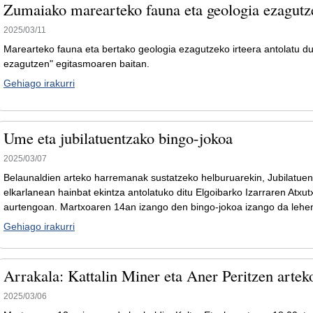
Zumaiako marearteko fauna eta geologia ezagutze
2025/03/11
Marearteko fauna eta bertako geologia ezagutzeko irteera antolatu d
ezagutzen" egitasmoaren baitan.
Gehiago irakurri
Ume eta jubilatuentzako bingo-jokoa
2025/03/07
Belaunaldien arteko harremanak sustatzeko helburuarekin, Jubilatuen
elkarlanean hainbat ekintza antolatuko ditu Elgoibarko Izarraren Atxu
aurtengoan. Martxoaren 14an izango den bingo-jokoa izango da leh
Gehiago irakurri
Arrakala: Kattalin Miner eta Aner Peritzen artek
2025/03/06