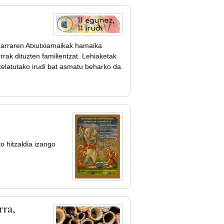
Izarraren Atxutxiamaikak hamaika
rak dituzten familientzat. Lehiaketak
xelatutako irudi bat asmatu beharko da.
o hitzaldia izango
rra,