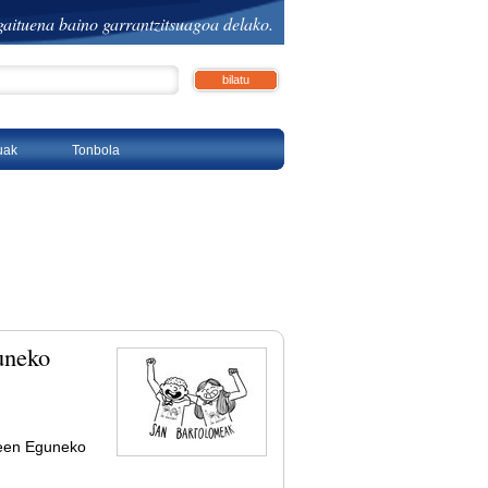
aituena baino garrantzitsuagoa delako.
ratua…
tuak
Tonbola
uneko
teen Eguneko