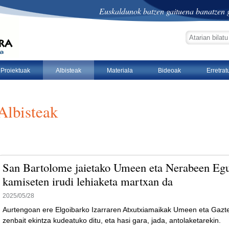
Euskaldunok batzen gaituena banatzen g
bilatu atarian
bilaketa aurre
Proiektuak
Albisteak
Materiala
Bideoak
Erretra
Albisteak
San Bartolome jaietako Umeen eta Nerabeen Eg
kamiseten irudi lehiaketa martxan da
2025/05/28
Aurtengoan ere Elgoibarko Izarraren Atxutxiamaikak Umeen eta Gaz
zenbait ekintza kudeatuko ditu, eta hasi gara, jada, antolaketarekin.