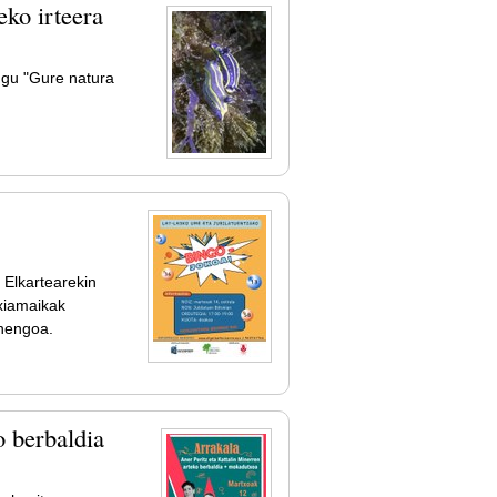
ko irteera
ugu "Gure natura
 Elkartearekin
txiamaikak
enengoa.
o berbaldia