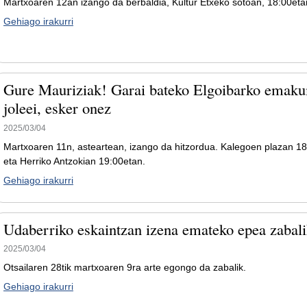
Martxoaren 12an izango da berbaldia, Kultur Etxeko sotoan, 18:00etan
Gehiago irakurri
Gure Mauriziak! Garai bateko Elgoibarko emak
joleei, esker onez
2025/03/04
Martxoaren 11n, asteartean, izango da hitzordua. Kalegoen plazan 18
eta Herriko Antzokian 19:00etan.
Gehiago irakurri
Udaberriko eskaintzan izena emateko epea zabali
2025/03/04
Otsailaren 28tik martxoaren 9ra arte egongo da zabalik.
Gehiago irakurri