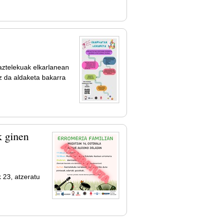
aztelekuak elkarlanean
z da aldaketa bakarra
k ginen
 23, atzeratu