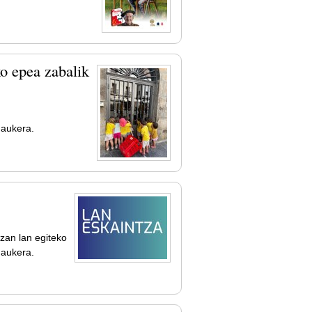
o epea zabalik
 aukera.
zan lan egiteko
 aukera.