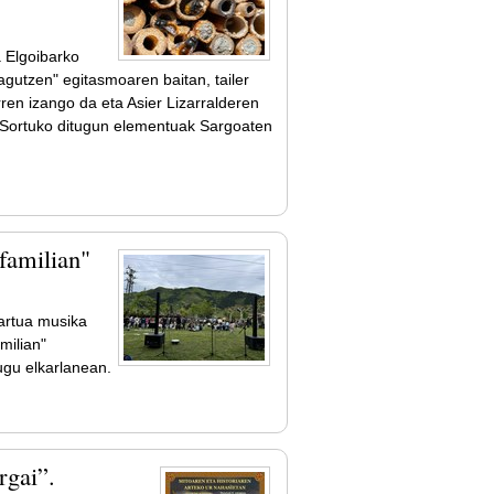
a Elgoibarko
gutzen" egitasmoaren baitan, tailer
en izango da eta Asier Lizarralderen
 Sortuko ditugun elementuak Sargoaten
familian"
iartua musika
milian"
ugu elkarlanean.
rgai”.