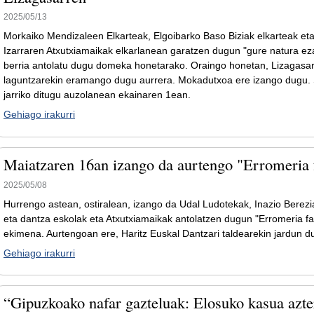
2025/05/13
Morkaiko Mendizaleen Elkarteak, Elgoibarko Baso Biziak elkarteak et
Izarraren Atxutxiamaikak elkarlanean garatzen dugun "gure natura eza
berria antolatu dugu domeka honetarako. Oraingo honetan, Lizagasarr
laguntzarekin eramango dugu aurrera. Mokadutxoa ere izango dugu.
jarriko ditugu auzolanean ekainaren 1ean.
Gehiago irakurri
Maiatzaren 16an izango da aurtengo "Erromeria 
2025/05/08
Hurrengo astean, ostiralean, izango da Udal Ludotekak, Inazio Berez
eta dantza eskolak eta Atxutxiamaikak antolatzen dugun "Erromeria fa
ekimena. Aurtengoan ere, Haritz Euskal Dantzari taldearekin jardun d
Gehiago irakurri
“Gipuzkoako nafar gazteluak: Elosuko kasua azte