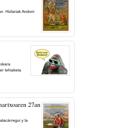
n. Hizlariak Andoni
uskara
er lehiaketa
 martxoaren 27an
lacárregui y la