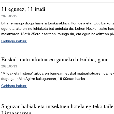
11 egunez, 11 irudi
2025/05/15
Bihar emango diogu hasiera Euskaraldiari. Hori dela eta, Elgoibarko 
egunetarako online lehiaketa bat antolatu du; Lehen Hezkuntzako haur
maiatzaren 15etik 25era bitartean iraungo du, eta egun bakoitzean pi
Gehiago irakurri
Euskal matriarkatuaren gaineko hitzaldia, gaur
2025/05/13
“Mitoak eta historia” zikloaren barnean, euskal matriarkatuaren gainek
dugu gaur Aita Agirre kultugunean, 19:00etan hasita.
Gehiago irakurri
Saguzar habiak eta intsektuen hotela egiteko taile
Lizagasarren