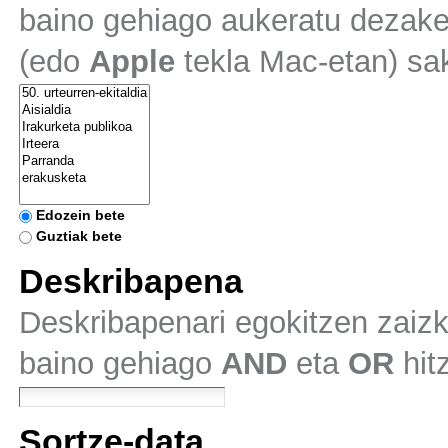
baino gehiago aukeratu dezake
(edo
Apple
tekla Mac-etan) sa
Edozein bete
Guztiak bete
Deskribapena
Deskribapenari egokitzen zaizk
baino gehiago
AND
eta
OR
hit
Sortze-data