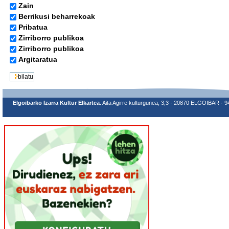
Zain
Berrikusi beharrekoak
Pribatua
Zirriborro publikoa
Zirriborro publikoa
Argitaratua
Elgoibarko Izarra Kultur Elkartea
. Aita Agirre kulturgunea, 3,3 · 20870 ELGOIBAR · 