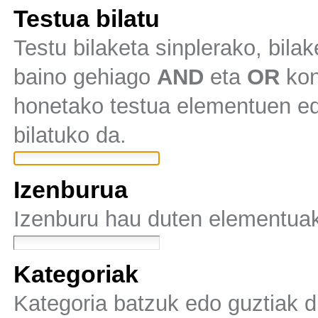
Testua bilatu
Testu bilaketa sinplerako, bila
baino gehiago
AND
eta
OR
kon
honetako testua elementuen ed
bilatuko da.
Izenburua
Izenburu hau duten elementuak 
Kategoriak
Kategoria batzuk edo guztiak di