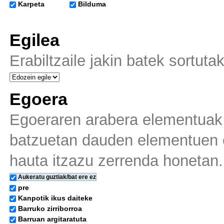
Karpeta
Bilduma
Egilea
Erabiltzaile jakin batek sortuta
Egoera
Egoeraren arabera elementuak b
batzuetan dauden elementuen e
hauta itzazu zerrenda honetan.
Aukeratu guztiak/bat ere ez
pre
Kanpotik ikus daiteke
Barruko zirriborroa
Barruan argitaratuta