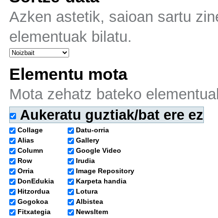
Azken astetik, saioan sartu zine
elementuak bilatu.
Elementu mota
Mota zehatz bateko elementuak
Aukeratu guztiak/bat ere ez
Collage
Datu-orria
Alias
Gallery
Column
Google Video
Row
Irudia
Orria
Image Repository
DonEdukia
Karpeta handia
Hitzordua
Lotura
Gogokoa
Albistea
Fitxategia
NewsItem