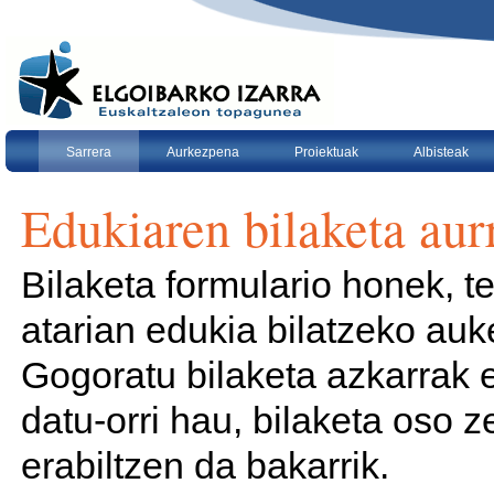
Edukira
salto
egin
|
Salto
egin
nabigazioara
Atalak
Sarrera
Aurkezpena
Proiektuak
Albisteak
Edukiaren bilaketa aur
Bilaketa formulario honek, 
atarian edukia bilatzeko auk
Gogoratu bilaketa azkarrak er
datu-orri hau, bilaketa oso 
erabiltzen da bakarrik.