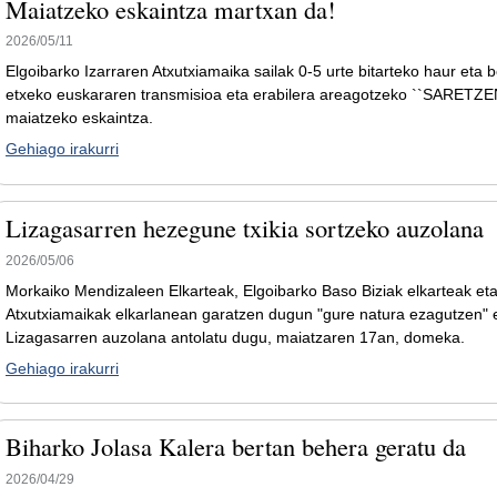
Maiatzeko eskaintza martxan da!
2026/05/11
Elgoibarko Izarraren Atxutxiamaika sailak 0-5 urte bitarteko haur eta b
etxeko euskararen transmisioa eta erabilera areagotzeko ``SARETZ
maiatzeko eskaintza.
Gehiago irakurri
Lizagasarren hezegune txikia sortzeko auzolana
2026/05/06
Morkaiko Mendizaleen Elkarteak, Elgoibarko Baso Biziak elkarteak eta
Atxutxiamaikak elkarlanean garatzen dugun "gure natura ezagutzen" 
Lizagasarren auzolana antolatu dugu, maiatzaren 17an, domeka.
Gehiago irakurri
Biharko Jolasa Kalera bertan behera geratu da
2026/04/29