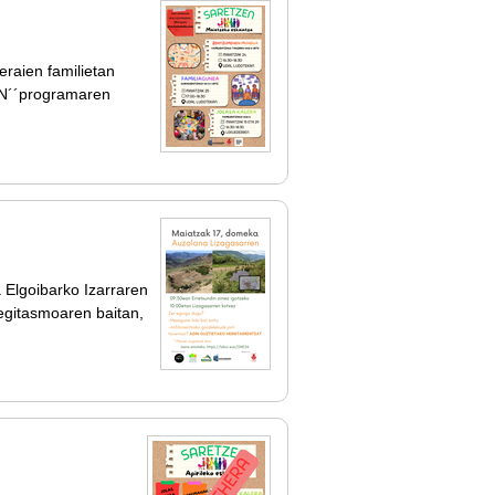
eraien familietan
EN´´programaren
 Elgoibarko Izarraren
egitasmoaren baitan,