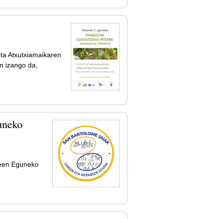
eta Atxutxiamaikaren
n izango da,
uneko
teen Eguneko