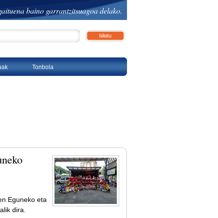
aituena baino garrantzitsuagoa delako.
ratua…
tuak
Tonbola
uneko
een Eguneko eta
lik dira.