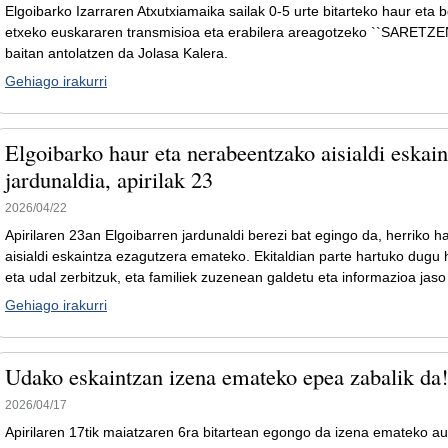
Elgoibarko Izarraren Atxutxiamaika sailak 0-5 urte bitarteko haur eta b
etxeko euskararen transmisioa eta erabilera areagotzeko ``SARETZ
baitan antolatzen da Jolasa Kalera.
Gehiago irakurri
Elgoibarko haur eta nerabeentzako aisialdi eskai
jardunaldia, apirilak 23
2026/04/22
Apirilaren 23an Elgoibarren jardunaldi berezi bat egingo da, herriko 
aisialdi eskaintza ezagutzera emateko. Ekitaldian parte hartuko dugu h
eta udal zerbitzuk, eta familiek zuzenean galdetu eta informazioa jaso
Gehiago irakurri
Udako eskaintzan izena emateko epea zabalik da
2026/04/17
Apirilaren 17tik maiatzaren 6ra bitartean egongo da izena emateko a