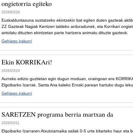
ongietorria egiteko
2026/03/26
Euskalduntasuna sustatzeko ekintzekin bat egiten duten gazteak aktib
ZZ Gazteak Nagiak Kentzen taldeko arduradunek, eta Korrikari ongieto
antolatu dituzten ekintzetan parte hartzera animatu dituzte gazteok.
Gehiago irakurri
Ekin KORRIKAri!
2026/03/24
Aurreko edizio guztietan egin dugun moduan, oraingoan ere KORRIK
Elgoibarko Izarrak. Santa Ana kaleko Eroski parean hartuko dugu lek
Gehiago irakurri
SARETZEN programa berria martxan da
2026/03/11
Elgoibarko Izarraren Atxutxiamaika sailak 0-5 urte bitarteko haur eta 