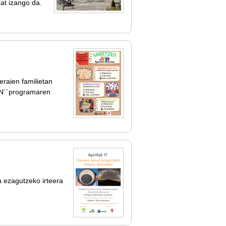
at izango da.
eraien familietan
EN´´programaren
 ezagutzeko irteera