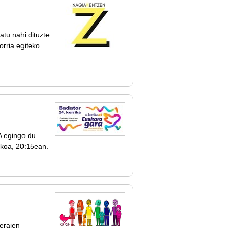
atu nahi dituzte
rria egiteko
A egingo du
ukoa, 20:15ean.
beraien