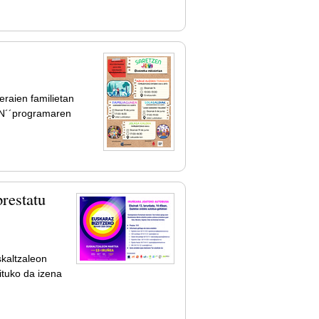
eraien familietan
EN´´programaren
restatu
kaltzaleon
ituko da izena