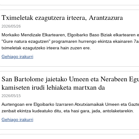
Tximeletak ezagutzera irteera, Arantzazura
2026/05/26
Morkaiko Mendizale Elkartearen, Elgoibarko Baso Biziak elkartearen 
"Gure natura ezagutzen" programaren hurrengo ekintza ekainaren 7a
tximeletak ezagutzeko irteera hain zuzen ere.
Gehiago irakurri
San Bartolome jaietako Umeen eta Nerabeen Eg
kamiseten irudi lehiaketa martxan da
2026/05/15
Aurtengoan ere Elgoibarko Izarraren Atxutxiamaikak Umeen eta Gaz
zenbait ekintza kudeatuko ditu, eta hasi gara, jada, antolaketarekin.
Gehiago irakurri