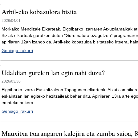
Arbil-eko kobazulora bisita
2026/04/01
Morkaiko Mendizale Elkarteak, Elgoibarko Izarraren Atxutxiamaikak e
Biziak elkarteak garatzen duten "Gure natura ezagutzen" programare
apirilaren 12an izango da, Arbil-eko kobazuloa bisitatzeko irteera, hai
Gehiago irakurri
Udaldian gurekin lan egin nahi duzu?
2026/03/30
Elgoibarko Izarra Euskaltzaleon Topagunea elkarteak, Atxutxiamaikar
eskaintzan lan egiteko hezitzaileak behar ditu. Apirilaren 13ra arte e
emateko aukera.
Gehiago irakurri
Mauxitxa txarangaren kalejira eta zumba saioa, K