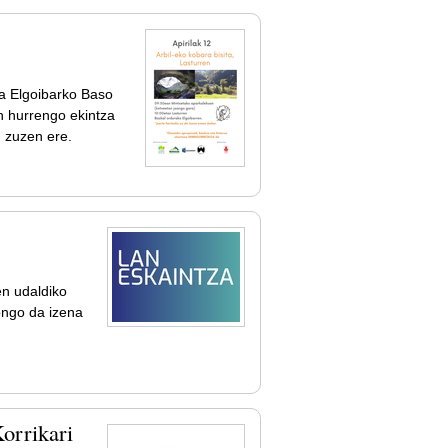
ta Elgoibarko Baso
n hurrengo ekintza
n zuzen ere.
en udaldiko
gongo da izena
orrikari