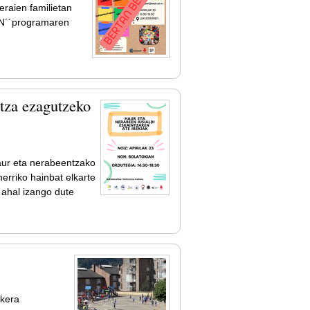
eraien familietan
EN´´programaren
ntza ezagutzeko
haur eta nerabeentzako
erriko hainbat elkarte
 ahal izango dute
!
ukera