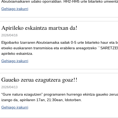
Atxutxiamaikaren udako oporraldian. HH2-HH5 urte bitarteko umeentz
Gehiago irakurri
Apirileko eskaintza martxan da!
2026/04/16
Elgoibarko Izarraren Atxutxiamaika sailak 0-5 urte bitarteko haur eta b
etxeko euskararen transmisioa eta erabilera areagotzeko ``SARETZ
apirileko eskaintza.
Gehiago irakurri
Gaueko zerua ezagutzera goaz!!
2026/04/13
“Gure natura ezagutzen” programaren hurrengo ekintza gaueko zerua
izango da, apirilaren 17an, 21:30ean, Idotorben.
Gehiago irakurri