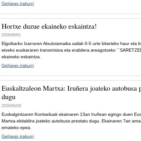
Gehiago irakurri
Hortxe duzue ekaineko eskaintza!
2026/06/01
Elgoibarko Izarraren Atxutxiamaika sailak 0-5 urte bitarteko haur eta b
etxeko euskararen transmisioa eta erabilera areagotzeko ``SARETZ
ekaineko eskaintza.
Gehiago irakurri
Euskaltzaleon Martxa: Iruñera joateko autobusa p
dugu
2026/05/29
Euskalgintzaren Kontseiluak ekainaren 13an Iruñean egingo duen Eus
Martxa ekitaldira joateko autobusa prestatu dugu. Ekainaren 7an ama
emateko epea.
Gehiago irakurri