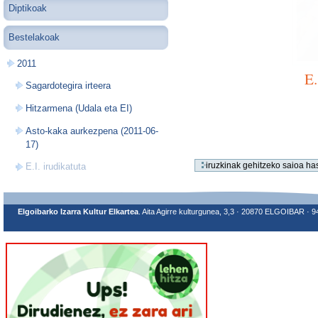
Diptikoak
Bestelakoak
2011
E.
Sagardotegira irteera
Hitzarmena (Udala eta EI)
Asto-kaka aurkezpena (2011-06-
17)
E.I. irudikatuta
Elgoibarko Izarra Kultur Elkartea
. Aita Agirre kulturgunea, 3,3 · 20870 ELGOIBAR · 